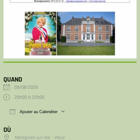
QUAND
09/08/2026
20h00 à 22h00
Ajouter au Calendrier
Télécharger ICS
Calendrier Google
iCalen
OÙ
Montignies-sur-Roc - Place