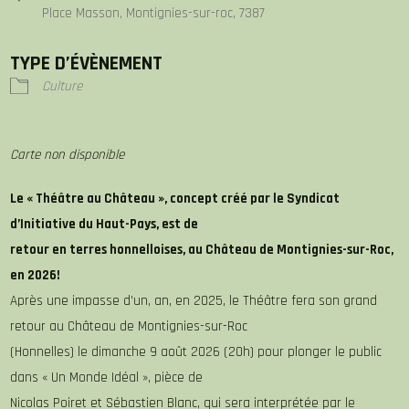
Place Masson, Montignies-sur-roc, 7387
TYPE D’ÉVÈNEMENT
Culture
Carte non disponible
Le « Théâtre au Château », concept créé par le Syndicat
d’Initiative du Haut-Pays, est de
retour en terres honnelloises, au Château de Montignies-sur-Roc,
en 2026!
Après une impasse d’un, an, en 2025, le Théâtre fera son grand
retour au Château de Montignies-sur-Roc
(Honnelles) le dimanche 9 août 2026 (20h) pour plonger le public
dans « Un Monde Idéal », pièce de
Nicolas Poiret et Sébastien Blanc, qui sera interprétée par le