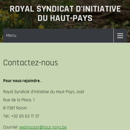
Skip
ROYAL SYNDICAT D'INITIATIVE
to
DU HAUT-PAYS
content
Menu
Contactez-nous
Pour nous rejoindre
…
Royal Syndicat d’Initiative du Haut-Pays, asbl
Rue de la Place, 1
B-7387 Roisin
Tél.: +32 65 63 17 37
Courriel:
webmaster@haut-pays.be