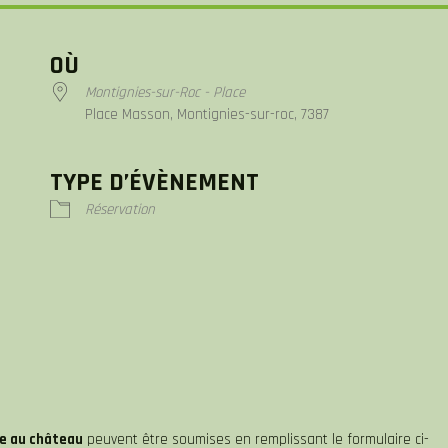
OÙ
Montignies-sur-Roc - Place
Place Masson, Montignies-sur-roc, 7387
TYPE D’ÉVÈNEMENT
iCalendar
Office 365
Réservation
re au château
peuvent être soumises en remplissant le formulaire ci-