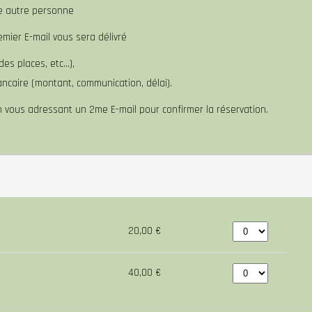
e autre personne
mier E-mail vous sera délivré
des places, etc…),
ncaire (montant, communication, délai).
 vous adressant un 2me E-mail pour confirmer la réservation.
20,00 €
40,00 €