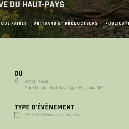
IVE DU HAUT-PAYS
QUE FAIRE?
ARTISANS ET PRODUCTEURS
PUBLICAT
OÙ
Angre - Place
Place London Scottish, Angre, Belgium, 7387
TYPE D’ÉVÈNEMENT
iCalendar
Office 365
Festivité, événement ou marche