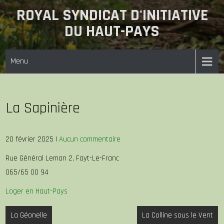
Skip
ROYAL SYNDICAT D'INITIATIVE
to
DU HAUT-PAYS
content
Menu
La Sapinière
20 février 2025
|
Aucun commentaire
Rue Général Leman 2, Fayt-Le-Franc
065/65 00 94
Loger en Haut-Pays
Navigation
La Géonelle
La Colline sous le Vent