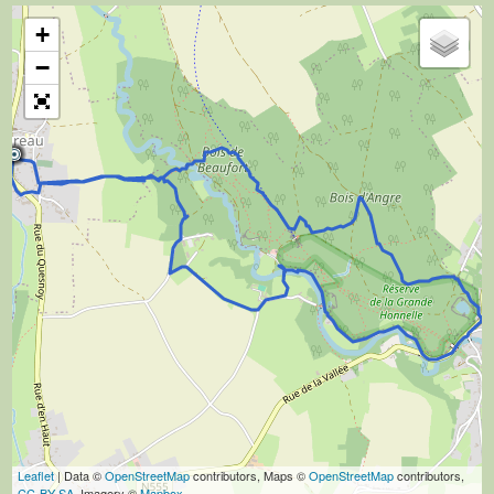
+
−
Leaflet
| Data ©
OpenStreetMap
contributors, Maps ©
OpenStreetMap
contributors,
CC-BY-SA
, Imagery ©
Mapbox