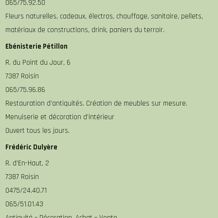
065/75.92.50
Fleurs naturelles, cadeaux, électros, chauffage, sanitaire, pellets,
matériaux de constructions, drink, paniers du terroir.
Ebénisterie Pétillon
R. du Point du Jour, 6
7387 Roisin
065/75.96.86
Restauration d’antiquités. Création de meubles sur mesure.
Menuiserie et décoration d’intérieur
Ouvert tous les jours.
Frédéric Dulyère
R. d’En-Haut, 2
7387 Roisin
0475/24.40.71
065/51.01.43
Antiquité – Décoration. Achat – Vente.