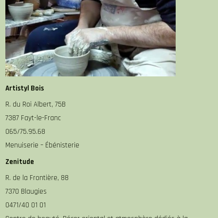
Artistyl Bois
R. du Roi Albert, 75B
7387 Fayt-le-Franc
065/75.95.68
Menuiserie – Ébénisterie
Zenitude
R. de la Frontière, 88
7370 Blaugies
0471/40 01 01