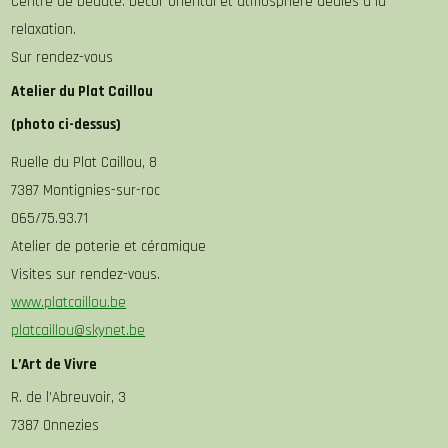
Centre de beauté. Décor oriental et atmosphère dédiés à la
relaxation.
Sur rendez-vous
Atelier du Plat Caillou
(photo ci-dessus)
Ruelle du Plat Caillou, 8
7387 Montignies-sur-roc
065/75.93.71
Atelier de poterie et céramique
Visites sur rendez-vous.
www.platcaillou.be
platcaillou@skynet.be
L’Art de Vivre
R. de l’Abreuvoir, 3
7387 Onnezies