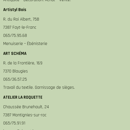
Artistyl Bois
R. du Roi Albert, 75B
7387 Fayt-le-Franc
065/75.95.68
Menuiserie – Ébénisterie
ART SCHÉMA
R. de la Frontière, 169
7370 Blaugies
065/36.57.25
Travail du textile. Garnissage de sièges.
ATELIER LA ROQUETTE
Chaussée Brunehault, 24
7387 Montignies-sur-roc
065/75.91.91