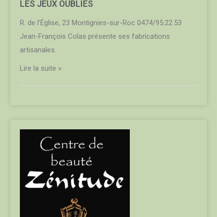
LES JEUX OUBLIÉS
R. de l’Église, 23 Montignies-sur-Roc 0474/95.22.53
Jean-François Colas présente ses fabrications
artisanales.
Lire la suite »