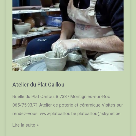
Atelier du Plat Caillou
Ruelle du Plat Caillou, 8 7387 Montignies-sur-Roc
065/75.93.71 Atelier de poterie et céramique Visites sur
rendez-vous. www.platcaillou.be platcaillou@skynet.be
Lire la suite »