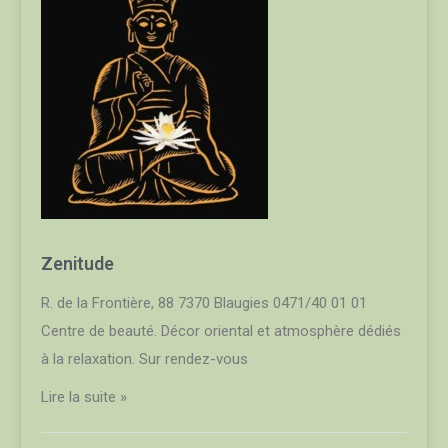
Zenitude
R. de la Frontière, 88 7370 Blaugies 0471/40 01 01
Centre de beauté. Décor oriental et atmosphère dédiés
à la relaxation. Sur rendez-vous
Lire la suite »